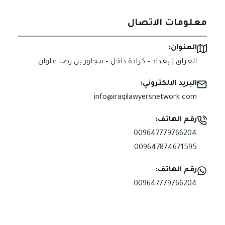
معلومات الاتصال
العنوان:
العراق | بغداد – كرادة داخل – مجاور بن رضا علوان.
البريد الالكتروني:
info@iraqilawyersnetwork.com
رقم الهاتف:
009647779766204
009647874671595
رقم الهاتف:
009647779766204