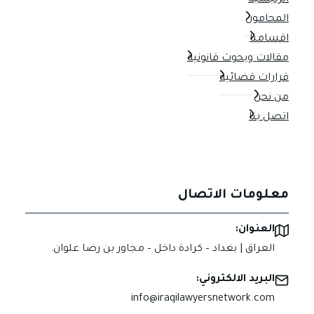
الرئيسية
المحامون
اقسامنا
مقالات وبحوث قانونية
قرارات قضائية
من نحن
اتصل بنا
معلومات الاتصال
العنوان:
العراق | بغداد – كرادة داخل – مجاور بن رضا علوان.
البريد الالكتروني:
info@iraqilawyersnetwork.com