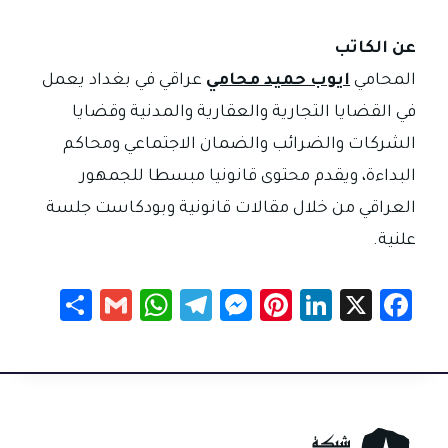
عن الكاتب
المحامي
ايوب حميد محامي
عراقي في بغداد يعمل
في القضايا التجارية والعقارية والمدنية وقضايا
الشركات والضرائب والضمان الاجتماعي ومحاكم
البداءة، ويقدم محتوى قانونيا مبسطا للجمهور
العراقي من خلال مقالات قانونية وبودكاست جلسة
علنية.
S
G
W
Te
M
Pi
Li
X
Fa
h
m
h
le
es
nt
nk
c
ar
ail
at
gr
se
er
e
e
e
sA
a
n
es
dI
b
p
m
g
t
n
o