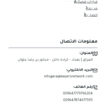
قرارات قضائية
من نحن
اتصل بنا
معلومات الاتصال
العنوان:
العراق | بغداد – كرادة داخل – مجاور بن رضا علوان.
البريد الالكتروني:
info@iraqilawyersnetwork.com
رقم الهاتف:
009647779766204
009647874671595