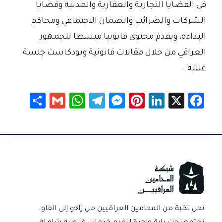
في القضايا التجارية والعقارية والمدنية وقضايا
الشركات والضرائب والضمان الاجتماعي ومحاكم
البداءة، ويقدم محتوى قانونيا مبسطا للجمهور
العراقي من خلال مقالات قانونية وبودكاست جلسة
علنية.
S
G
W
Te
M
Pi
Li
X
Fa
h
m
h
le
es
nt
nk
c
ar
ail
at
gr
se
er
e
e
e
sA
a
n
es
dI
b
p
m
g
t
n
o
p
er
ok
نحن نخبة من المحامين العراقيين من زاخو إلى الفاو،