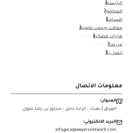
الرئيسية
المحامون
اقسامنا
مقالات وبحوث قانونية
قرارات قضائية
من نحن
اتصل بنا
معلومات الاتصال
العنوان:
العراق | بغداد – كرادة داخل – مجاور بن رضا علوان.
البريد الالكتروني:
info@iraqilawyersnetwork.com