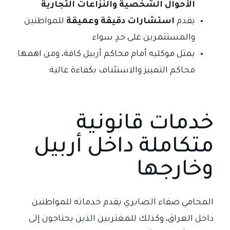
الأحوال الشخصية والنزاعات التجارية
يقدم
استشارات دقيقة وعميقة
للمواطنين
والمستثمرين على حدٍ سواء
يمثل موكليه أمام محاكم أربيل كافة، ومن اهمها
محاكم التمييز والاستئناف بكفاءة عالية
خدمات قانونية
متكاملة داخل أربيل
وخارجها
المحامي صفاء الصابري يقدم خدماته للمواطنين
داخل العراق، وكذلك للمغتربين الذين يحتاجون إلى