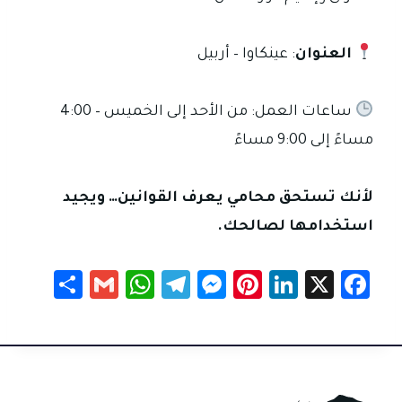
العنوان
: عينكاوا – أربيل
ساعات العمل: من الأحد إلى الخميس – 4:00
مساءً إلى 9:00 مساءً
لأنك تستحق محامي يعرف القوانين… ويجيد
استخدامها لصالحك.
S
G
W
Te
M
Pi
Li
X
Fa
h
m
h
le
es
nt
nk
c
ar
ail
at
gr
se
er
e
e
e
sA
a
n
es
dI
b
p
m
g
t
n
o