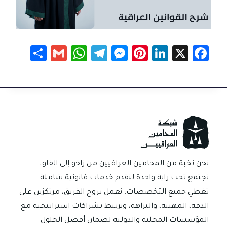
S
G
W
Te
M
Pi
Li
X
Fa
h
m
h
le
es
nt
nk
c
ar
ail
at
gr
se
er
e
e
e
sA
a
n
es
dI
b
p
m
g
t
n
o
p
er
ok
نحن نخبة من المحامين العراقيين من زاخو إلى الفاو،
نجتمع تحت راية واحدة لنقدم خدمات قانونية شاملة
تغطي جميع التخصصات. نعمل بروح الفريق، مرتكزين على
الدقة، المهنية، والنزاهة، ونرتبط بشراكات استراتيجية مع
المؤسسات المحلية والدولية لضمان أفضل الحلول