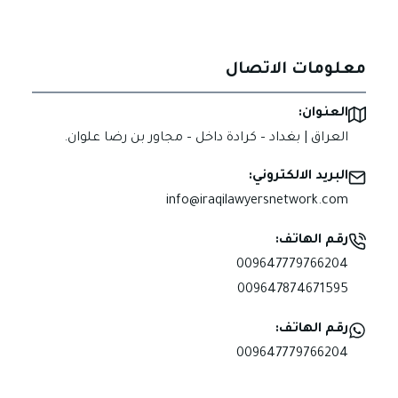
معلومات الاتصال
العنوان:
العراق | بغداد – كرادة داخل – مجاور بن رضا علوان.
البريد الالكتروني:
info@iraqilawyersnetwork.com
رقم الهاتف:
009647779766204
009647874671595
رقم الهاتف:
009647779766204