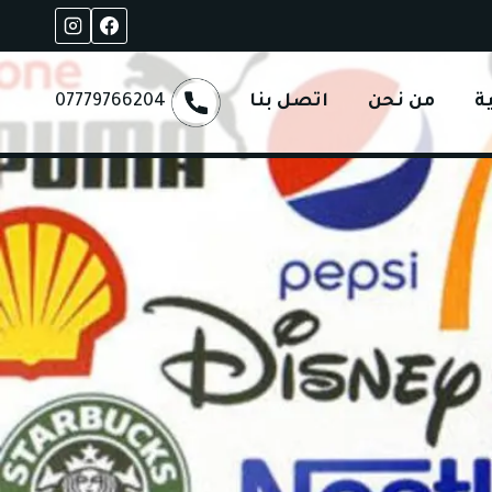
ة
من نحن
اتصل بنا
07779766204