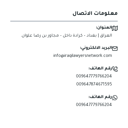
معلومات الاتصال
العنوان:
العراق | بغداد – كرادة داخل – مجاور بن رضا علوان.
البريد الالكتروني:
info@iraqilawyersnetwork.com
رقم الهاتف:
009647779766204
009647874671595
رقم الهاتف:
009647779766204