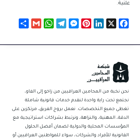
علنية.
S
G
W
Te
M
Pi
Li
X
Fa
h
m
h
le
es
nt
nk
c
ar
ail
at
gr
se
er
e
e
e
sA
a
n
es
dI
b
p
m
g
t
n
o
p
er
ok
نحن نخبة من المحامين العراقيين من زاخو إلى الفاو،
نجتمع تحت راية واحدة لنقدم خدمات قانونية شاملة
تغطي جميع التخصصات. نعمل بروح الفريق، مرتكزين على
الدقة، المهنية، والنزاهة، ونرتبط بشراكات استراتيجية مع
المؤسسات المحلية والدولية لضمان أفضل الحلول
القانونية للأفراد والشركات، سواء للمواطنين العراقيين أو