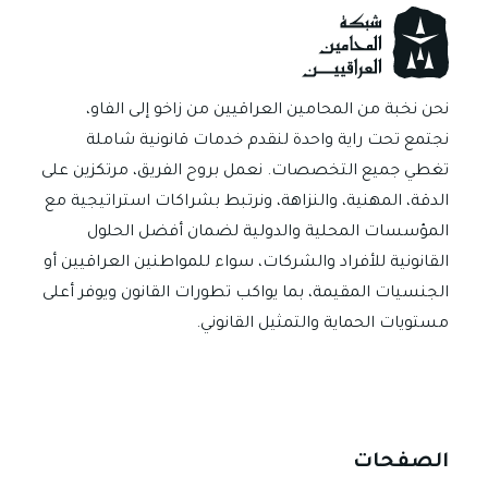
p
m
g
t
n
o
p
er
ok
نحن نخبة من المحامين العراقيين من زاخو إلى الفاو،
نجتمع تحت راية واحدة لنقدم خدمات قانونية شاملة
تغطي جميع التخصصات. نعمل بروح الفريق، مرتكزين على
الدقة، المهنية، والنزاهة، ونرتبط بشراكات استراتيجية مع
المؤسسات المحلية والدولية لضمان أفضل الحلول
القانونية للأفراد والشركات، سواء للمواطنين العراقيين أو
الجنسيات المقيمة، بما يواكب تطورات القانون ويوفر أعلى
مستويات الحماية والتمثيل القانوني.
الصفحات