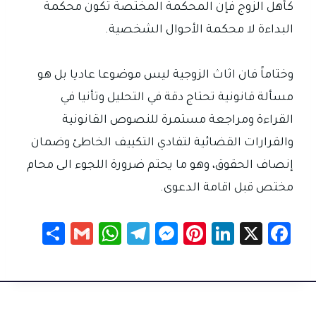
كأهل الزوج فإن المحكمة المختصة تكون محكمة
البداءة لا محكمة الأحوال الشخصية.
وختاماً فان اثاث الزوجية ليس موضوعا عاديا بل هو
مسألة قانونية تحتاج دقة في التحليل وتأنيا في
القراءة ومراجعة مستمرة للنصوص القانونية
والقرارات القضائية لتفادي التكييف الخاطئ وضمان
إنصاف الحقوق، وهو ما يحتم ضرورة اللجوء الى محام
مختص قبل اقامة الدعوى.
S
G
W
Te
M
Pi
Li
X
Fa
h
m
h
le
es
nt
nk
c
ar
ail
at
gr
se
er
e
e
e
sA
a
n
es
dI
b