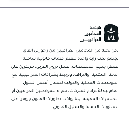
تجارية
في
العراق؟
دليل
قانوني
شامل
لعام
نحن نخبة من المحامين العراقيين من زاخو إلى الفاو،
2025
نجتمع تحت راية واحدة لنقدم خدمات قانونية شاملة
تغطي جميع التخصصات. نعمل بروح الفريق، مرتكزين على
الدقة، المهنية، والنزاهة، ونرتبط بشراكات استراتيجية مع
المؤسسات المحلية والدولية لضمان أفضل الحلول
القانونية للأفراد والشركات، سواء للمواطنين العراقيين أو
الجنسيات المقيمة، بما يواكب تطورات القانون ويوفر أعلى
مستويات الحماية والتمثيل القانوني.