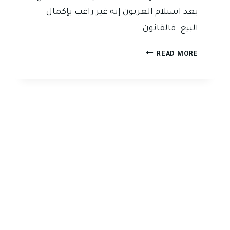
بعد استلام العربون إنه غير راغب بإكمال
البيع. فالقانون…
البائع
READ MORE
أخذ
العربون
ورفض
إكمال
بيع
العقار