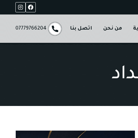
ة
من نحن
اتصل بنا
07779766204
اد