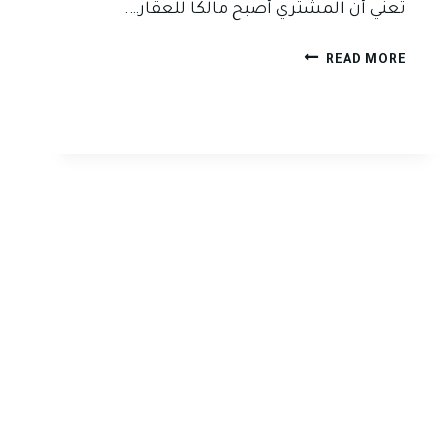
تعني أن المشتري أصبح مالكا للعقار….
شراء
READ MORE
العقار
بالوكالة
في
العراق