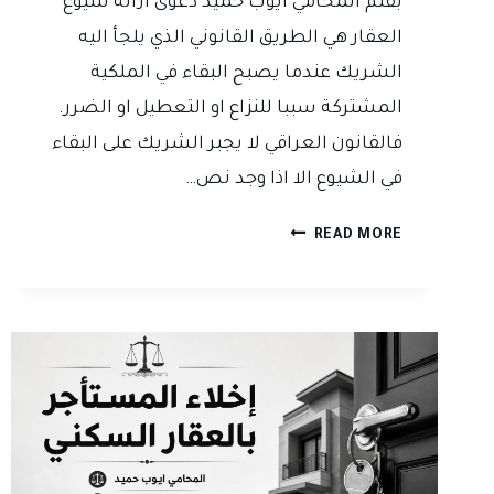
بقلم المحامي ايوب حميد دعوى ازالة شيوع
العقار هي الطريق القانوني الذي يلجأ اليه
الشريك عندما يصبح البقاء في الملكية
المشتركة سببا للنزاع او التعطيل او الضرر.
فالقانون العراقي لا يجبر الشريك على البقاء
في الشيوع الا اذا وجد نص…
دعوى
READ MORE
ازالة
شيوع
العقار
في
العراق
عندما
يتحول
العقار
المشترك