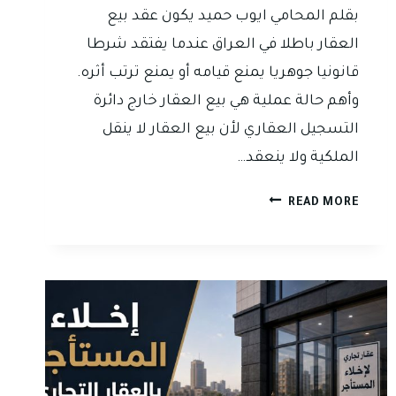
بقلم المحامي ايوب حميد يكون عقد بيع
العقار باطلا في العراق عندما يفتقد شرطا
قانونيا جوهريا يمنع قيامه أو يمنع ترتب أثره.
وأهم حالة عملية هي بيع العقار خارج دائرة
التسجيل العقاري لأن بيع العقار لا ينقل
الملكية ولا ينعقد…
متى
READ MORE
يكون
عقد
بيع
العقار
باطلا
في
العراق؟