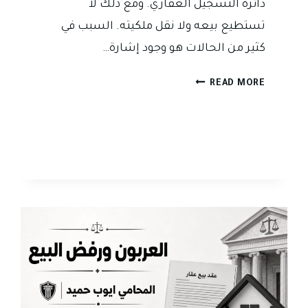
دائرة التسجيل العقاري. ومع ذلك لا
تستطيع بيعه ولا نقل ملكيته. السبب في
كثير من الحالات هو وجود إشارة…
هل
READ MORE
يمكن
بيع
عقار
عليه
إشارة
عدم
تصرف
في
العراق؟