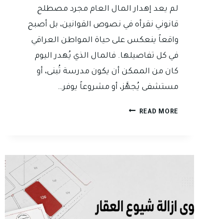
لم يعد إهدار المال العام مجرد مصطلح
قانوني نقرأه في نصوص القوانين، بل أصبح
واقعاً ينعكس على حياة المواطن العراقي
في كل تفاصيلها. فالمال الذي يُهدر اليوم
كان من الممكن أن يكون مدرسة تُبنى، أو
مستشفى يُجهَّز، أو مشروعاً يوفر…
إهدار
READ MORE
المال
العام..
عندما
تُسرق
حقوق
ملايين
المواطنين