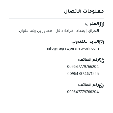
معلومات الاتصال
العنوان:
العراق | بغداد – كرادة داخل – مجاور بن رضا علوان.
البريد الالكتروني:
info@iraqilawyersnetwork.com
رقم الهاتف:
009647779766204
009647874671595
رقم الهاتف:
009647779766204