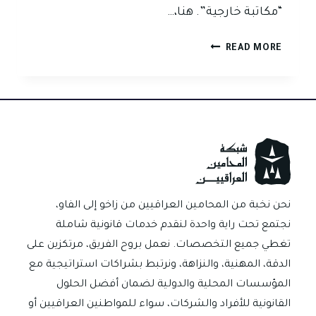
“مكاتبة خارجية”. هنا،…
دعوى
READ MORE
فرق
البدلين:
عندما
يتحول
عقد
البيع
الخارجي
إلى
نزاع
نحن نخبة من المحامين العراقيين من زاخو إلى الفاو،
قضائي
نجتمع تحت راية واحدة لنقدم خدمات قانونية شاملة
تغطي جميع التخصصات. نعمل بروح الفريق، مرتكزين على
الدقة، المهنية، والنزاهة، ونرتبط بشراكات استراتيجية مع
المؤسسات المحلية والدولية لضمان أفضل الحلول
القانونية للأفراد والشركات، سواء للمواطنين العراقيين أو