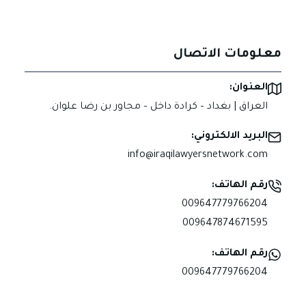
معلومات الاتصال
العنوان:
العراق | بغداد – كرادة داخل – مجاور بن رضا علوان.
البريد الالكتروني:
info@iraqilawyersnetwork.com
رقم الهاتف:
009647779766204
009647874671595
رقم الهاتف:
009647779766204