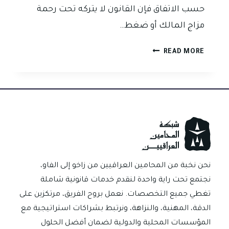
حسب الاتفاق فإن القانون لا يتركه تحت رحمة
مزاج المالك أو ضغط…
حقوق
READ MORE
المستأجر
في
قانون
ايجار
العقار
العراقي
متى
يحميك
القانون
نحن نخبة من المحامين العراقيين من زاخو إلى الفاو،
من
نجتمع تحت راية واحدة لنقدم خدمات قانونية شاملة
التخلية؟
تغطي جميع التخصصات. نعمل بروح الفريق، مرتكزين على
الدقة، المهنية، والنزاهة، ونرتبط بشراكات استراتيجية مع
المؤسسات المحلية والدولية لضمان أفضل الحلول