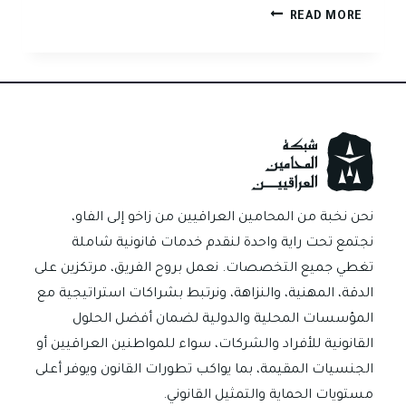
حين
READ MORE
يختلط
القانون
بالرأي
العام:
ماذا
يعني
فعلاً
“المحتوى
الهابط”؟
نحن نخبة من المحامين العراقيين من زاخو إلى الفاو،
نجتمع تحت راية واحدة لنقدم خدمات قانونية شاملة
تغطي جميع التخصصات. نعمل بروح الفريق، مرتكزين على
الدقة، المهنية، والنزاهة، ونرتبط بشراكات استراتيجية مع
المؤسسات المحلية والدولية لضمان أفضل الحلول
القانونية للأفراد والشركات، سواء للمواطنين العراقيين أو
الجنسيات المقيمة، بما يواكب تطورات القانون ويوفر أعلى
مستويات الحماية والتمثيل القانوني.