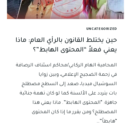
أصول
المحاكمات
الجزائية
العراقي
UNCATEGORIZED
حين يختلط القانون بالرأي العام: ماذا
يعني فعلاً “المحتوى الهابط”؟
المحامية الهام الركابي/محاكم اسئناف الرصافة
في زحمة الضجيج الإعلامي، وبين زوايا
السوشيال ميديا، صعد إلى السطح مصطلح
بات يتردد على الألسنة كما لو كان تهمة جنائية
جاهزة: “المحتوى الهابط”. ماذا يعني هذا
المصطلح؟ ومن يقرر ما إذا كان المحتوى
“هابطاً”…