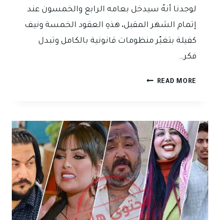
لوجدنا أنهُ سيدخل بعامه الرابع والخمسون عند
إتمام الشهر المقبل، هذهِ العقود الخمسة ونيف
كفيلة بتغيّر منظومات قانونية بالكامل وتبدل
فكر…
جعل
READ MORE
التحقيق
قضائياً
هو
مطلب
جزئي
لمطلب
كلّي:
نظرة
شاملة
في
قانون