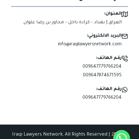
العنوان:
العراق | بغداد – كرادة داخل – مجاور بن رضا علوان.
البريد الالكتروني:
info@iraqilawyersnetwork.com
رقم الهاتف:
009647779766204
009647874671595
رقم الهاتف:
009647779766204
© 2025 Iraqi Lawyers Network, All Rights Reserved |