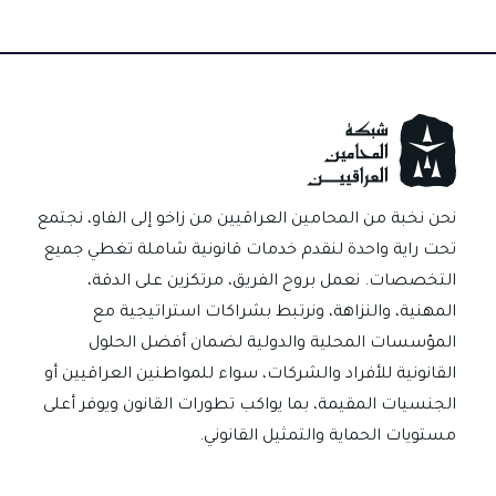
الصك
والكمبيالة
في
العراق
متى
يحمي
الدائن
ومتى
نحن نخبة من المحامين العراقيين من زاخو إلى الفاو، نجتمع
ترفضه
تحت راية واحدة لنقدم خدمات قانونية شاملة تغطي جميع
المحكمة؟
التخصصات. نعمل بروح الفريق، مرتكزين على الدقة،
المهنية، والنزاهة، ونرتبط بشراكات استراتيجية مع
المؤسسات المحلية والدولية لضمان أفضل الحلول
القانونية للأفراد والشركات، سواء للمواطنين العراقيين أو
الجنسيات المقيمة، بما يواكب تطورات القانون ويوفر أعلى
مستويات الحماية والتمثيل القانوني.