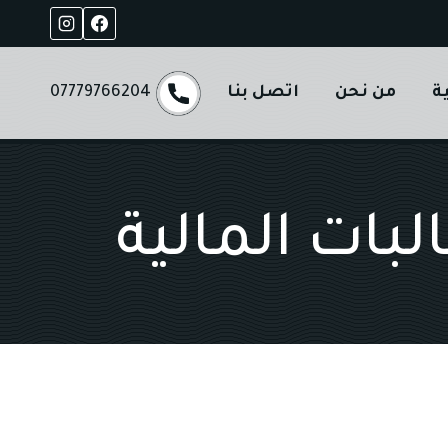
ة
من نحن
اتصل بنا
07779766204
بات المالية