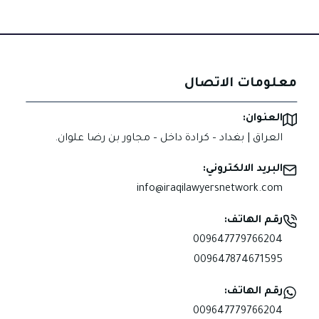
معلومات الاتصال
العنوان:
العراق | بغداد – كرادة داخل – مجاور بن رضا علوان.
البريد الالكتروني:
info@iraqilawyersnetwork.com
رقم الهاتف:
009647779766204
009647874671595
رقم الهاتف:
009647779766204