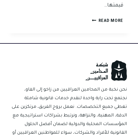
قيمتها…
هل
READ MORE
الكمبيالة
تحتاج
شهود
وتصديق
من
كاتب
العدل
في
العراق؟
نحن نخبة من المحامين العراقيين من زاخو إلى الفاو،
نجتمع تحت راية واحدة لنقدم خدمات قانونية شاملة
تغطي جميع التخصصات. نعمل بروح الفريق، مرتكزين على
الدقة، المهنية، والنزاهة، ونرتبط بشراكات استراتيجية مع
المؤسسات المحلية والدولية لضمان أفضل الحلول
القانونية للأفراد والشركات، سواء للمواطنين العراقيين أو