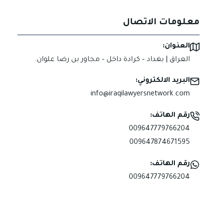
معلومات الاتصال
العنوان:
العراق | بغداد – كرادة داخل – مجاور بن رضا علوان.
البريد الالكتروني:
info@iraqilawyersnetwork.com
رقم الهاتف:
009647779766204
009647874671595
رقم الهاتف:
009647779766204