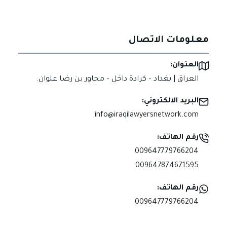
معلومات الاتصال
العنوان:
العراق | بغداد – كرادة داخل – مجاور بن رضا علوان.
البريد الالكتروني:
info@iraqilawyersnetwork.com
رقم الهاتف:
009647779766204
009647874671595
رقم الهاتف:
009647779766204