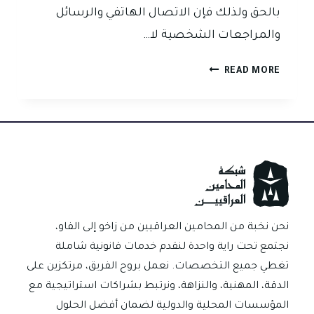
بالحق ولذلك فإن الاتصال الهاتفي والرسائل
والمراجعات الشخصية لا…
هل
READ MORE
المطالبة
الودية
تقطع
التقادم
في
دعاوى
الأوراق
التجارية
في
نحن نخبة من المحامين العراقيين من زاخو إلى الفاو،
العراق؟
نجتمع تحت راية واحدة لنقدم خدمات قانونية شاملة
تغطي جميع التخصصات. نعمل بروح الفريق، مرتكزين على
الدقة، المهنية، والنزاهة، ونرتبط بشراكات استراتيجية مع
المؤسسات المحلية والدولية لضمان أفضل الحلول