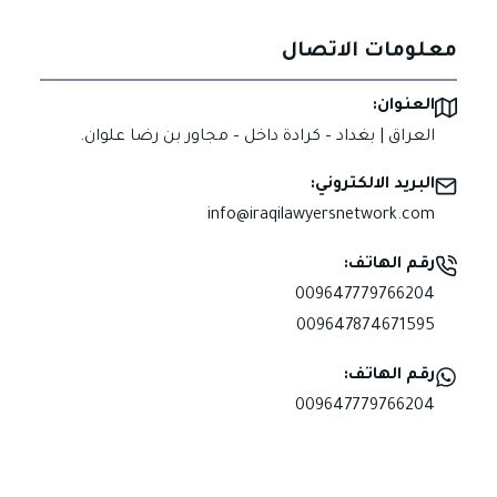
معلومات الاتصال
العنوان:
العراق | بغداد – كرادة داخل – مجاور بن رضا علوان.
البريد الالكتروني:
info@iraqilawyersnetwork.com
رقم الهاتف:
009647779766204
009647874671595
رقم الهاتف:
009647779766204