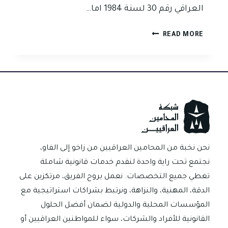
العراقي رقم 30 لسنة 1984 اما…
متى
READ MORE
تسقط
دعوى
الصك
بالتقادم
في
القانون
العراقي؟
نحن نخبة من المحامين العراقيين من زاخو إلى الفاو،
نجتمع تحت راية واحدة لنقدم خدمات قانونية شاملة
تغطي جميع التخصصات. نعمل بروح الفريق، مرتكزين على
الدقة، المهنية، والنزاهة، ونرتبط بشراكات استراتيجية مع
المؤسسات المحلية والدولية لضمان أفضل الحلول
القانونية للأفراد والشركات، سواء للمواطنين العراقيين أو