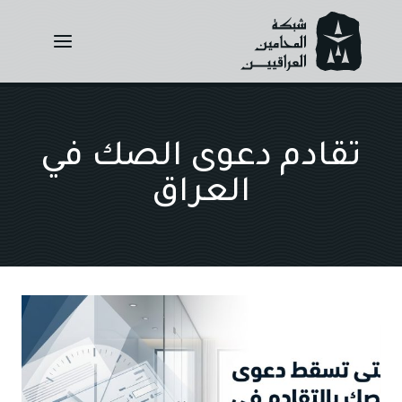
Ski
t
conten
تقادم دعوى الصك في
العراق