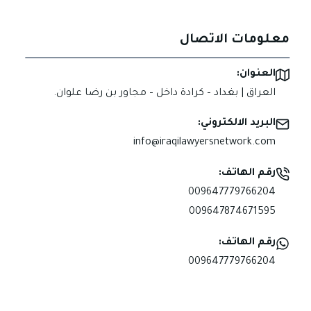
معلومات الاتصال
العنوان:
العراق | بغداد – كرادة داخل – مجاور بن رضا علوان.
البريد الالكتروني:
info@iraqilawyersnetwork.com
رقم الهاتف:
009647779766204
009647874671595
رقم الهاتف:
009647779766204