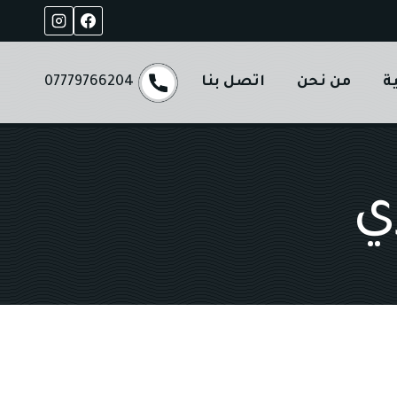
ة
من نحن
اتصل بنا
07779766204
ي