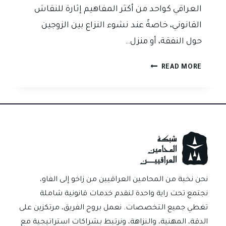
العراقي كواحد من أكثر المفاهيم إثارة للنقاش
القانوني، خاصةً عند نشوء النزاع بين الزوجين
حول النفقة، أو منزل…
المطاوعة
READ MORE
في
قانون
الأحوال
الشخصية
العراقي:
ما
بين
النص
والاجتهاد
نحن نخبة من المحامين العراقيين من زاخو إلى الفاو،
نجتمع تحت راية واحدة لنقدم خدمات قانونية شاملة
تغطي جميع التخصصات. نعمل بروح الفريق، مرتكزين على
الدقة، المهنية، والنزاهة، ونرتبط بشراكات استراتيجية مع