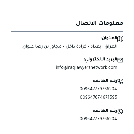
معلومات الاتصال
العنوان:
العراق | بغداد – كرادة داخل – مجاور بن رضا علوان.
البريد الالكتروني:
info@iraqilawyersnetwork.com
رقم الهاتف:
009647779766204
009647874671595
رقم الهاتف:
009647779766204