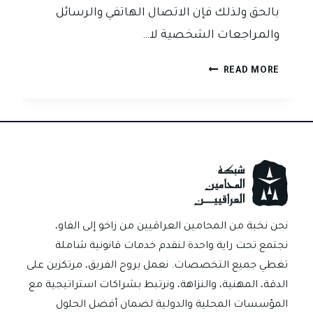
بالحق ولذلك فإن الاتصال الهاتفي والرسائل
والمراجعات الشخصية لا…
هل
READ MORE
المطالبة
الودية
تقطع
التقادم
في
دعاوى
الأوراق
التجارية
في
نحن نخبة من المحامين العراقيين من زاخو إلى الفاو،
العراق؟
نجتمع تحت راية واحدة لنقدم خدمات قانونية شاملة
تغطي جميع التخصصات. نعمل بروح الفريق، مرتكزين على
الدقة، المهنية، والنزاهة، ونرتبط بشراكات استراتيجية مع
المؤسسات المحلية والدولية لضمان أفضل الحلول