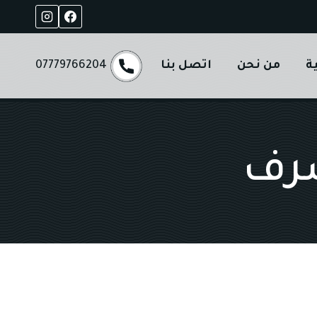
ة
من نحن
اتصل بنا
07779766204
صرف