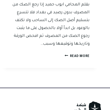
بقلم المحامي ايوب حميد إذا رجع الصك من
المصرف بدون رصيد في بغداد فلا تتسرع
بتسليم أصل الصك إلى الساحب ولا تكتف
بالوعود بل ابدأ أولا بالحصول على ما يثبت
رجوع الصك من المصرف ثم افحص الورقة
وتاريخها وتوقيعها وسبب…
رجع
READ MORE
الصك
من
المصرف
بدون
رصيد
في
بغداد
ماذا