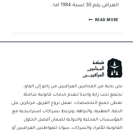
العراقي رقم 30 لسنة 1984 اما…
متى
READ MORE
تسقط
دعوى
الصك
بالتقادم
في
القانون
العراقي؟
نحن نخبة من المحامين العراقيين من زاخو إلى الفاو،
نجتمع تحت راية واحدة لنقدم خدمات قانونية شاملة
تغطي جميع التخصصات. نعمل بروح الفريق، مرتكزين على
الدقة، المهنية، والنزاهة، ونرتبط بشراكات استراتيجية مع
المؤسسات المحلية والدولية لضمان أفضل الحلول
القانونية للأفراد والشركات، سواء للمواطنين العراقيين أو