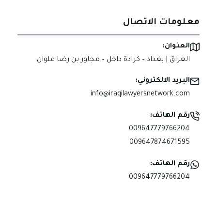
معلومات الاتصال
العنوان:
العراق | بغداد – كرادة داخل – مجاور بن رضا علوان.
البريد الالكتروني:
info@iraqilawyersnetwork.com
رقم الهاتف:
009647779766204
009647874671595
رقم الهاتف:
009647779766204