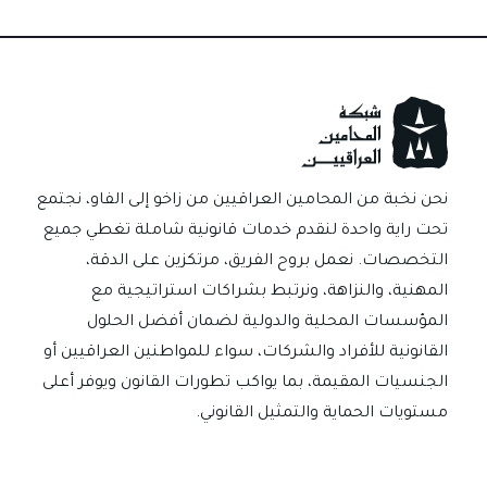
هل
تراجع
دائرة
التنفيذ
ام
محكمة
البداءة؟
نحن نخبة من المحامين العراقيين من زاخو إلى الفاو، نجتمع
تحت راية واحدة لنقدم خدمات قانونية شاملة تغطي جميع
التخصصات. نعمل بروح الفريق، مرتكزين على الدقة،
المهنية، والنزاهة، ونرتبط بشراكات استراتيجية مع
المؤسسات المحلية والدولية لضمان أفضل الحلول
القانونية للأفراد والشركات، سواء للمواطنين العراقيين أو
الجنسيات المقيمة، بما يواكب تطورات القانون ويوفر أعلى
مستويات الحماية والتمثيل القانوني.