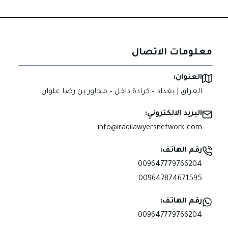
معلومات الاتصال
العنوان:
العراق | بغداد – كرادة داخل – مجاور بن رضا علوان.
البريد الالكتروني:
info@iraqilawyersnetwork.com
رقم الهاتف:
009647779766204
009647874671595
رقم الهاتف:
009647779766204