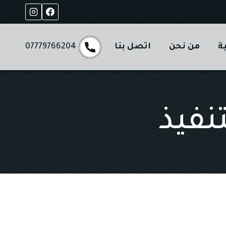
ة
من نحن
اتصل بنا
07779766204
تنفيذ