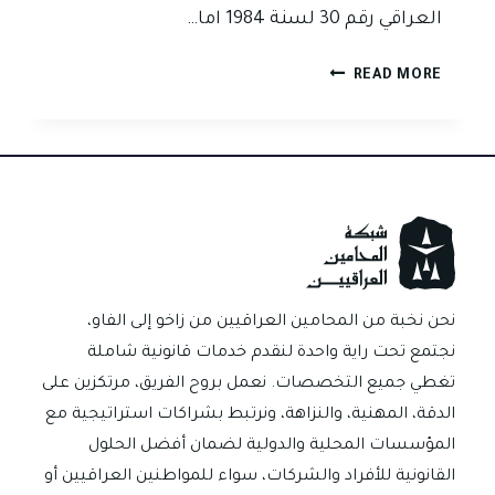
العراقي رقم 30 لسنة 1984 اما…
متى
READ MORE
تسقط
دعوى
الصك
بالتقادم
في
القانون
العراقي؟
نحن نخبة من المحامين العراقيين من زاخو إلى الفاو،
نجتمع تحت راية واحدة لنقدم خدمات قانونية شاملة
تغطي جميع التخصصات. نعمل بروح الفريق، مرتكزين على
الدقة، المهنية، والنزاهة، ونرتبط بشراكات استراتيجية مع
المؤسسات المحلية والدولية لضمان أفضل الحلول
القانونية للأفراد والشركات، سواء للمواطنين العراقيين أو