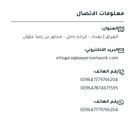
معلومات الاتصال
العنوان:
العراق | بغداد – كرادة داخل – مجاور بن رضا علوان.
البريد الالكتروني:
info@iraqilawyersnetwork.com
رقم الهاتف:
009647779766204
009647874671595
رقم الهاتف:
009647779766204