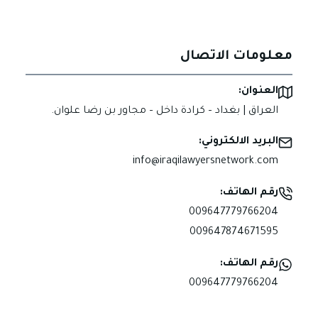
معلومات الاتصال
العنوان:
العراق | بغداد – كرادة داخل – مجاور بن رضا علوان.
البريد الالكتروني:
info@iraqilawyersnetwork.com
رقم الهاتف:
009647779766204
009647874671595
رقم الهاتف:
009647779766204