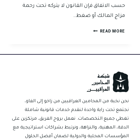
حسب الاتفاق فإن القانون لا يتركه تحت رحمة
مزاج المالك أو ضغط…
حقوق
READ MORE
المستأجر
في
قانون
ايجار
العقار
العراقي
متى
يحميك
القانون
نحن نخبة من المحامين العراقيين من زاخو إلى الفاو،
من
نجتمع تحت راية واحدة لنقدم خدمات قانونية شاملة
التخلية؟
تغطي جميع التخصصات. نعمل بروح الفريق، مرتكزين على
الدقة، المهنية، والنزاهة، ونرتبط بشراكات استراتيجية مع
المؤسسات المحلية والدولية لضمان أفضل الحلول