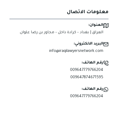
معلومات الاتصال
العنوان:
العراق | بغداد – كرادة داخل – مجاور بن رضا علوان.
البريد الالكتروني:
info@iraqilawyersnetwork.com
رقم الهاتف:
009647779766204
009647874671595
رقم الهاتف:
009647779766204