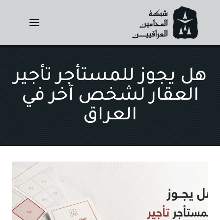
Ski
t
conten
هل يجوز للمستأجر تأجير
العقار لشخص آخر في
العراق