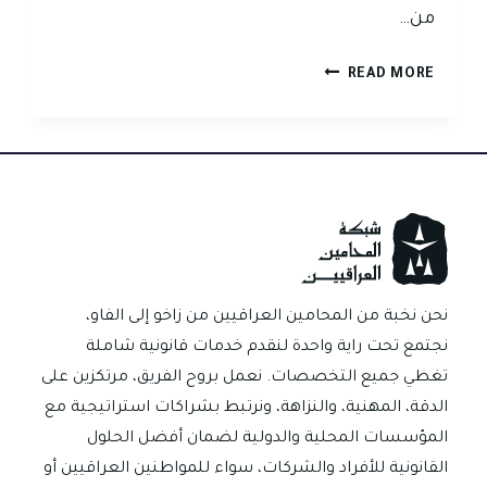
من…
هل
READ MORE
يجوز
للمستأجر
تأجير
العقار
لشخص
آخر
في
العراق؟؟
نحن نخبة من المحامين العراقيين من زاخو إلى الفاو،
نجتمع تحت راية واحدة لنقدم خدمات قانونية شاملة
تغطي جميع التخصصات. نعمل بروح الفريق، مرتكزين على
الدقة، المهنية، والنزاهة، ونرتبط بشراكات استراتيجية مع
المؤسسات المحلية والدولية لضمان أفضل الحلول
القانونية للأفراد والشركات، سواء للمواطنين العراقيين أو