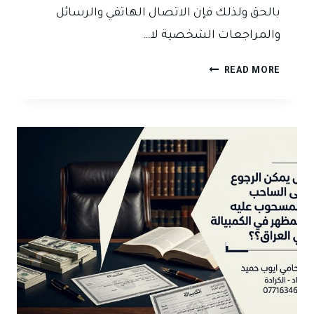
بالحق ولذلك فإن الاتصال الهاتفي والرسائل
والمراجعات الشخصية لا…
هل
READ MORE
المطالبة
الودية
تقطع
التقادم
في
دعاوى
الأوراق
التجارية
في
العراق؟