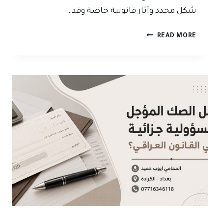
شكل محدد وآثار قانونية خاصة وقد…
هل
READ MORE
يجوز
استخدام
الكمبيالة
في
الديون
التجارية
بين
الأشخاص
في
العراق؟