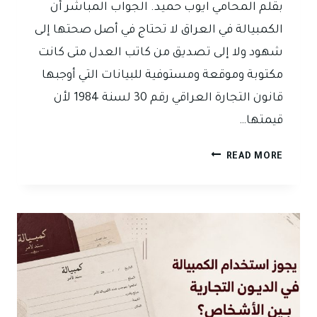
بقلم المحامي ايوب حميد. الجواب المباشر أن
الكمبيالة في العراق لا تحتاج في أصل صحتها إلى
شهود ولا إلى تصديق من كاتب العدل متى كانت
مكتوبة وموقعة ومستوفية للبيانات التي أوجبها
قانون التجارة العراقي رقم 30 لسنة 1984 لأن
قيمتها…
هل
READ MORE
الكمبيالة
تحتاج
شهود
وتصديق
من
كاتب
العدل
في
العراق؟